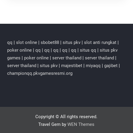
qq
|
slot online
|
sbobet88
|
situs pkv
|
slot anti rungkat
|
poker online
|
qq
|
qq
|
qq
|
qq
|
qq
|
situs qq
|
situs pkv
games
|
poker online
|
server thailand
|
server thailand
|
server thailand
|
situs pkv
|
majestibet
|
miyaqq
|
gajibet
|
championqq.pkvgamesresmi.org
Copyright © All rights reserved.
Travel Gem by
WEN Themes