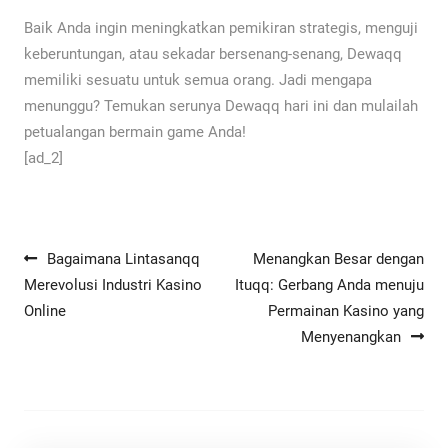
Baik Anda ingin meningkatkan pemikiran strategis, menguji
keberuntungan, atau sekadar bersenang-senang, Dewaqq
memiliki sesuatu untuk semua orang. Jadi mengapa
menunggu? Temukan serunya Dewaqq hari ini dan mulailah
petualangan bermain game Anda!
[ad_2]
Post navigation
Bagaimana Lintasanqq
Menangkan Besar dengan
Merevolusi Industri Kasino
Ituqq: Gerbang Anda menuju
Online
Permainan Kasino yang
Menyenangkan