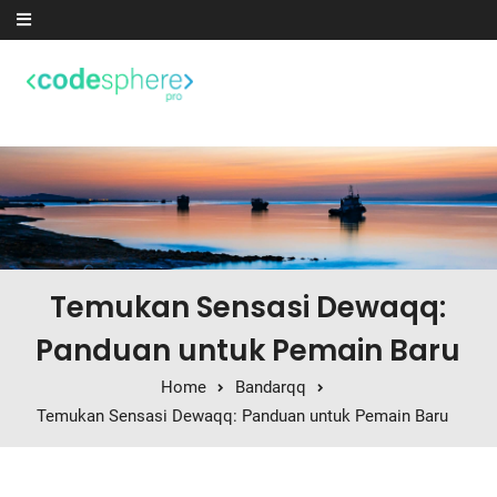
Skip to content
Temukan Sensasi Dewaqq:
Panduan untuk Pemain Baru
Home
Bandarqq
Temukan Sensasi Dewaqq: Panduan untuk Pemain Baru