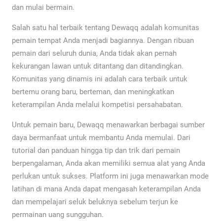
dan mulai bermain.
Salah satu hal terbaik tentang Dewaqq adalah komunitas
pemain tempat Anda menjadi bagiannya. Dengan ribuan
pemain dari seluruh dunia, Anda tidak akan pernah
kekurangan lawan untuk ditantang dan ditandingkan.
Komunitas yang dinamis ini adalah cara terbaik untuk
bertemu orang baru, berteman, dan meningkatkan
keterampilan Anda melalui kompetisi persahabatan.
Untuk pemain baru, Dewaqq menawarkan berbagai sumber
daya bermanfaat untuk membantu Anda memulai. Dari
tutorial dan panduan hingga tip dan trik dari pemain
berpengalaman, Anda akan memiliki semua alat yang Anda
perlukan untuk sukses. Platform ini juga menawarkan mode
latihan di mana Anda dapat mengasah keterampilan Anda
dan mempelajari seluk beluknya sebelum terjun ke
permainan uang sungguhan.