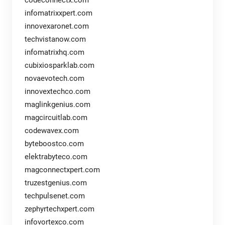
codeconnectx.com
infomatrixxpert.com
innovexaronet.com
techvistanow.com
infomatrixhq.com
cubixiosparklab.com
novaevotech.com
innovextechco.com
maglinkgenius.com
magcircuitlab.com
codewavex.com
byteboostco.com
elektrabyteco.com
magconnectxpert.com
truzestgenius.com
techpulsenet.com
zephyrtechxpert.com
infovortexco.com