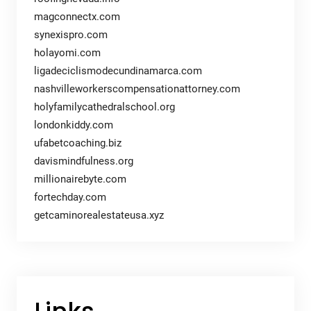
magconnectx.com
synexispro.com
holayomi.com
ligadeciclismodecundinamarca.com
nashvilleworkerscompensationattorney.com
holyfamilycathedralschool.org
londonkiddy.com
ufabetcoaching.biz
davismindfulness.org
millionairebyte.com
fortechday.com
getcaminorealestateusa.xyz