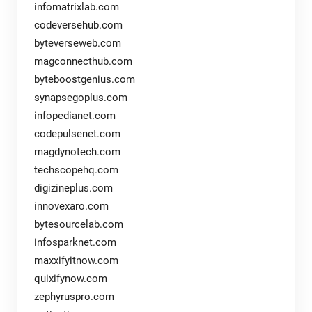
infomatrixlab.com
codeversehub.com
byteverseweb.com
magconnecthub.com
byteboostgenius.com
synapsegoplus.com
infopedianet.com
codepulsenet.com
magdynotech.com
techscopehq.com
digizineplus.com
innovexaro.com
bytesourcelab.com
infosparknet.com
maxxifyitnow.com
quixifynow.com
zephyruspro.com