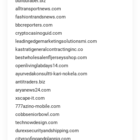
buildufabet.biz
alltransportnews.com
fashiontrandsnews.com
bbcreporters.com
cryptocasinoguid.com
leadingedgemarketingsolutionsmi.com
kastratigeneralcontractinginc.co
bestwholesalenfljerseysshop.com
openlivinglabdays14.com
ayurvedakonsultti-kari-nokela.com
antitraders.biz
aryanews24.com
xscape-it.com
777azino-mobile.com
cobbseniorbowl.com
technowdesign.com
durexsecurityandshipping.com
cityroofingandplannig.com