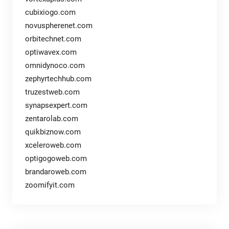
cubixiogo.com
novuspherenet.com
orbitechnet.com
optiwavex.com
omnidynoco.com
zephyrtechhub.com
truzestweb.com
synapsexpert.com
zentarolab.com
quikbiznow.com
xceleroweb.com
optigogoweb.com
brandaroweb.com
zoomifyit.com