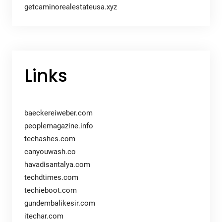
getcaminorealestateusa.xyz
Links
baeckereiweber.com
peoplemagazine.info
techashes.com
canyouwash.co
havadisantalya.com
techdtimes.com
techieboot.com
gundembalikesir.com
itechar.com