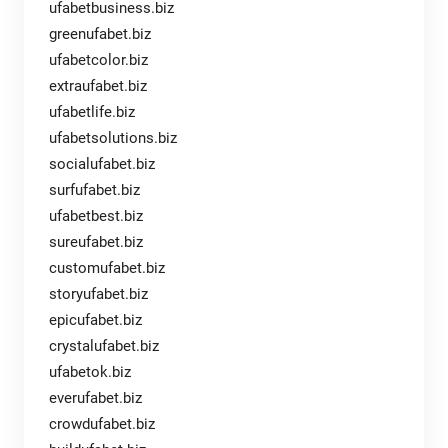
ufabetbusiness.biz
greenufabet.biz
ufabetcolor.biz
extraufabet.biz
ufabetlife.biz
ufabetsolutions.biz
socialufabet.biz
surfufabet.biz
ufabetbest.biz
sureufabet.biz
customufabet.biz
storyufabet.biz
epicufabet.biz
crystalufabet.biz
ufabetok.biz
everufabet.biz
crowdufabet.biz