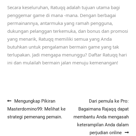
Secara keseluruhan, Ratuqq adalah tujuan utama bagi
penggemar game di mana -mana. Dengan berbagai
permainannya, antarmuka yang ramah pengguna,
dukungan pelanggan terkemuka, dan bonus dan promosi
yang menarik, Ratuqq memiliki semua yang Anda
butuhkan untuk pengalaman bermain game yang tak
terlupakan. Jadi mengapa menunggu? Daftar Ratuqq hari
ini dan mulailah bermain jalan menuju kemenangan!
Post navigation
Mengungkap Pikiran
Dari pemula ke Pro:
Masterdomino99: Melihat ke
Bagaimana Rajaqq dapat
strategi pemenang pemain.
membantu Anda mengasah
keterampilan Anda dalam
perjudian online