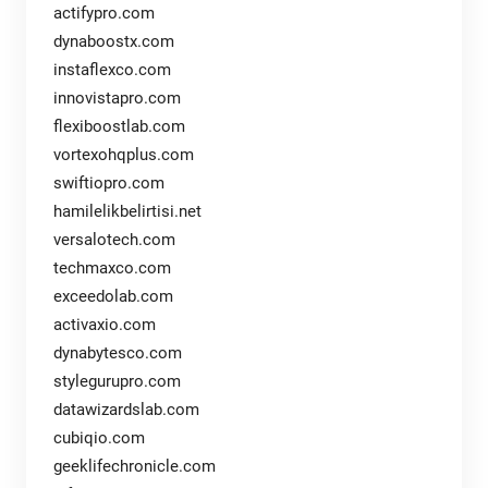
actifypro.com
dynaboostx.com
instaflexco.com
innovistapro.com
flexiboostlab.com
vortexohqplus.com
swiftiopro.com
hamilelikbelirtisi.net
versalotech.com
techmaxco.com
exceedolab.com
activaxio.com
dynabytesco.com
stylegurupro.com
datawizardslab.com
cubiqio.com
geeklifechronicle.com