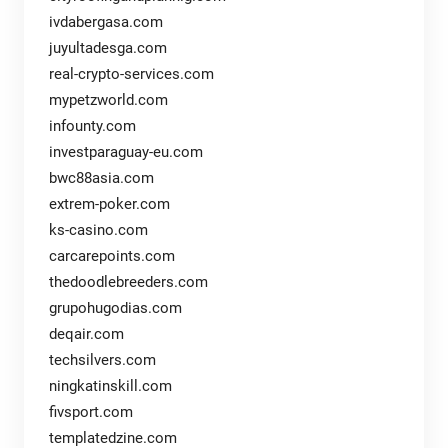
ivdabergasa.com
juyultadesga.com
real-crypto-services.com
mypetzworld.com
infounty.com
investparaguay-eu.com
bwc88asia.com
extrem-poker.com
ks-casino.com
carcarepoints.com
thedoodlebreeders.com
grupohugodias.com
deqair.com
techsilvers.com
ningkatinskill.com
fivsport.com
templatedzine.com