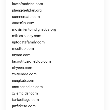
lawinfoadvice.com
phenqdietplan.org
sumnercafe.com
dunetflix.com
movimientoindignados.org
milfxxxpussy.com
uptodatefamily.com
musitop.com
utyam.com
lacostituzioneblog.com
ohyeea.com
zhitiemoe.com
nungkub.com
anotherindian.com
xylemcider.com
taniaetiago.com
juzfitketo.com