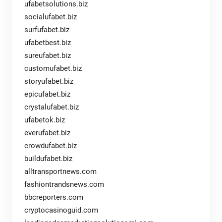
ufabetsolutions.biz
socialufabet.biz
surfufabet.biz
ufabetbest.biz
sureufabet.biz
customufabet.biz
storyufabet.biz
epicufabet.biz
crystalufabet.biz
ufabetok.biz
everufabet.biz
crowdufabet.biz
buildufabet.biz
alltransportnews.com
fashiontrandsnews.com
bbcreporters.com
cryptocasinoguid.com