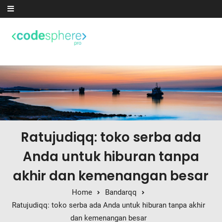
Skip to content
Ratujudiqq: toko serba ada
Anda untuk hiburan tanpa
akhir dan kemenangan besar
Home
Bandarqq
Ratujudiqq: toko serba ada Anda untuk hiburan tanpa akhir
dan kemenangan besar