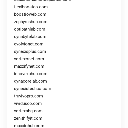
flexiboostco.com
boostioweb.com
zephyrushub.com
optipathlab.com
dynabytelab.com
evolvionet.com
synexisplus.com
vortexonet.com
maxxifynet.com
innovexahub.com
dynacorelab.com
synexistechco.com
truvivopro.com
vividusco.com
vortexahq.com
zenithifyit.com
maxxiohub.com