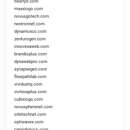
flexifyit.com
maxxiogo.com
novusgotech.com
nextronnet.com
dynamoxco.com
zenturogen.com
innovexaweb.com
brandioplus.com
dynawebpro.com
synapsegen.com
flexipathlab.com
vividushq.com
vortexaplus.com
cubixiogo.com
novuspherenet.com
orbitechnet.com
optiwavex.com
omnidynoco.com