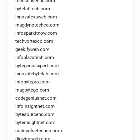
techsensehub.com
bytelabtech.com
innovatexaweb.com
magdynotechco.com
infosparkitnow.com
techvortexco.com
geekifyweb.com
infoplazatech.com
bytegeniusxpert.com
innovatebytelab.com
infobytepro.com
magbytego.com
codegeniusnet.com
infoinsightnet.com
bytesourcehq.com
byteinsightnet.com
codepulsetechco.com
digizineweb.com