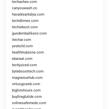
techashes.com
canyouwash.co
havadisantalya.com
techdtimes.com
techieboot.com
gundembalikesir.com
itechar.com
yesbold.com
healthhubzone.com
ebaraat.com
techjuiced.com
byteboosttech.com
magnexushub.com
virtuogoweb.com
biglotshours.com
buyliraglutide.com
onlinesafemeds.com