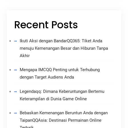
Recent Posts
Ikuti Aksi dengan BandarQQ365: Tiket Anda
menuju Kemenangan Besar dan Hiburan Tanpa
Akhir
Mengapa IMCQQ Penting untuk Terhubung
dengan Target Audiens Anda
Legendaqq: Dimana Keberuntungan Bertemu
Keterampilan di Dunia Game Online
Bebaskan Kemenangan Beruntun Anda dengan
TaipanQQAsia: Destinasi Permainan Online
Terbaik