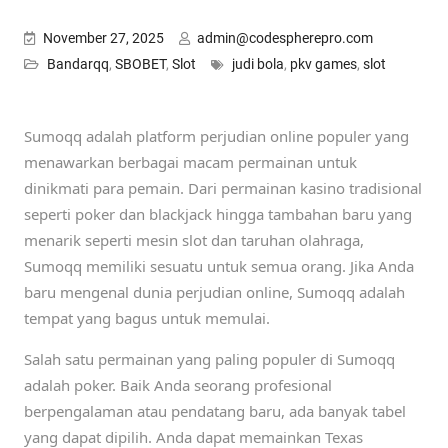
November 27, 2025
admin@codespherepro.com
Bandarqq
,
SBOBET
,
Slot
judi bola
,
pkv games
,
slot
Sumoqq adalah platform perjudian online populer yang
menawarkan berbagai macam permainan untuk
dinikmati para pemain. Dari permainan kasino tradisional
seperti poker dan blackjack hingga tambahan baru yang
menarik seperti mesin slot dan taruhan olahraga,
Sumoqq memiliki sesuatu untuk semua orang. Jika Anda
baru mengenal dunia perjudian online, Sumoqq adalah
tempat yang bagus untuk memulai.
Salah satu permainan yang paling populer di Sumoqq
adalah poker. Baik Anda seorang profesional
berpengalaman atau pendatang baru, ada banyak tabel
yang dapat dipilih. Anda dapat memainkan Texas