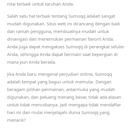
nilai terbaik untuk taruhan Anda.
Salah satu hal terbaik tentang Sumoqq adalah sangat
mudah digunakan. Situs web ini dirancang dengan baik
dan ramah pengguna, membuatnya mudah untuk
dinavigasi dan menemukan permainan favorit Anda.
Anda juga dapat mengakses Sumoqq di perangkat seluler
Anda, sehingga Anda dapat bermain saat bepergian di
mana pun Anda berada.
Jika Anda baru mengenal perjudian online, Sumoqq
adalah tempat yang bagus untuk memulai. Dengan
beragam pilihan permainan, antarmuka yang mudah
digunakan, dan peluang menang besar, tidak ada alasan
untuk tidak mencobanya. Jadi mengapa tidak mendaftar
hari ini dan mulai menjelajahi dunia Sumoqq yang
menarik?