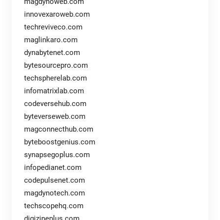
magdynoweb.com
innovexaroweb.com
techreviveco.com
maglinkaro.com
dynabytenet.com
bytesourcepro.com
techspherelab.com
infomatrixlab.com
codeversehub.com
byteverseweb.com
magconnecthub.com
byteboostgenius.com
synapsegoplus.com
infopedianet.com
codepulsenet.com
magdynotech.com
techscopehq.com
digizineplus.com