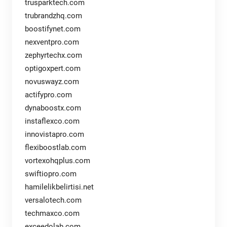
trusparktech.com
trubrandzhq.com
boostifynet.com
nexventpro.com
zephyrtechx.com
optigoxpert.com
novuswayz.com
actifypro.com
dynaboostx.com
instaflexco.com
innovistapro.com
flexiboostlab.com
vortexohqplus.com
swiftiopro.com
hamilelikbelirtisi.net
versalotech.com
techmaxco.com
exceedolab.com