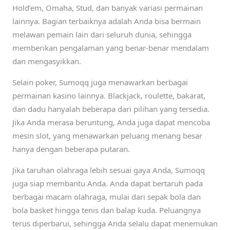
Hold’em, Omaha, Stud, dan banyak variasi permainan
lainnya. Bagian terbaiknya adalah Anda bisa bermain
melawan pemain lain dari seluruh dunia, sehingga
memberikan pengalaman yang benar-benar mendalam
dan mengasyikkan.
Selain poker, Sumoqq juga menawarkan berbagai
permainan kasino lainnya. Blackjack, roulette, bakarat,
dan dadu hanyalah beberapa dari pilihan yang tersedia.
Jika Anda merasa beruntung, Anda juga dapat mencoba
mesin slot, yang menawarkan peluang menang besar
hanya dengan beberapa putaran.
Jika taruhan olahraga lebih sesuai gaya Anda, Sumoqq
juga siap membantu Anda. Anda dapat bertaruh pada
berbagai macam olahraga, mulai dari sepak bola dan
bola basket hingga tenis dan balap kuda. Peluangnya
terus diperbarui, sehingga Anda selalu dapat menemukan