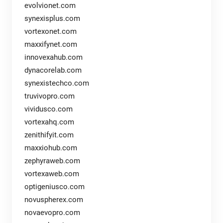
evolvionet.com
synexisplus.com
vortexonet.com
maxxifynet.com
innovexahub.com
dynacorelab.com
synexistechco.com
truvivopro.com
vividusco.com
vortexahq.com
zenithifyit.com
maxxiohub.com
zephyraweb.com
vortexaweb.com
optigeniusco.com
novuspherex.com
novaevopro.com