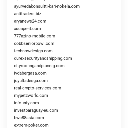
ayurvedakonsultti-kari-nokela.com
antitraders.biz
aryanews24.com
xscape-it.com
777azino-mobile.com
cobbseniorbowl.com
technowdesign.com
durexsecurityandshipping.com
cityroofingandplannig.com
ivdabergasa.com
juyultadesga.com
real-crypto-services.com
mypetzworld.com
infounty.com
investparaguay-eu.com
bwc88asia.com
extrem-poker.com