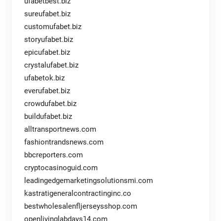
ufabetbest.biz
sureufabet.biz
customufabet.biz
storyufabet.biz
epicufabet.biz
crystalufabet.biz
ufabetok.biz
everufabet.biz
crowdufabet.biz
buildufabet.biz
alltransportnews.com
fashiontrandsnews.com
bbcreporters.com
cryptocasinoguid.com
leadingedgemarketingsolutionsmi.com
kastratigeneralcontractinginc.co
bestwholesalenfljerseysshop.com
openlivinglabdays14.com