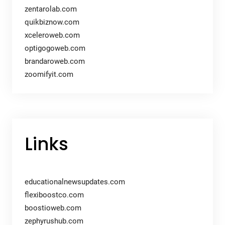
zentarolab.com
quikbiznow.com
xceleroweb.com
optigogoweb.com
brandaroweb.com
zoomifyit.com
Links
educationalnewsupdates.com
flexiboostco.com
boostioweb.com
zephyrushub.com