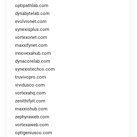
optipathlab.com
dynabytelab.com
evolvionet.com
synexisplus.com
vortexonet.com
maxxifynet.com
innovexahub.com
dynacorelab.com
synexistechco.com
truvivopro.com
vividusco.com
vortexahq.com
zenithifyit.com
maxxiohub.com
zephyraweb.com
vortexaweb.com
optigeniusco.com