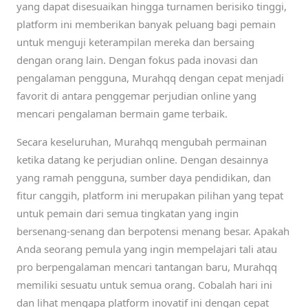
yang dapat disesuaikan hingga turnamen berisiko tinggi,
platform ini memberikan banyak peluang bagi pemain
untuk menguji keterampilan mereka dan bersaing
dengan orang lain. Dengan fokus pada inovasi dan
pengalaman pengguna, Murahqq dengan cepat menjadi
favorit di antara penggemar perjudian online yang
mencari pengalaman bermain game terbaik.
Secara keseluruhan, Murahqq mengubah permainan
ketika datang ke perjudian online. Dengan desainnya
yang ramah pengguna, sumber daya pendidikan, dan
fitur canggih, platform ini merupakan pilihan yang tepat
untuk pemain dari semua tingkatan yang ingin
bersenang-senang dan berpotensi menang besar. Apakah
Anda seorang pemula yang ingin mempelajari tali atau
pro berpengalaman mencari tantangan baru, Murahqq
memiliki sesuatu untuk semua orang. Cobalah hari ini
dan lihat mengapa platform inovatif ini dengan cepat