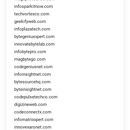
infosparkitnow.com
techvortexco.com
geekifyweb.com
infoplazatech.com
bytegeniusxpert.com
innovatebytelab.com
infobytepro.com
magbytego.com
codegeniusnet.com
infoinsightnet.com
bytesourcehq.com
byteinsightnet.com
codepulsetechco.com
digizineweb.com
codeconnectx.com
infomatrixxpert.com
innovexaronet.com