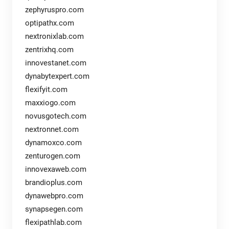
zephyruspro.com
optipathx.com
nextronixlab.com
zentrixhq.com
innovestanet.com
dynabytexpert.com
flexifyit.com
maxxiogo.com
novusgotech.com
nextronnet.com
dynamoxco.com
zenturogen.com
innovexaweb.com
brandioplus.com
dynawebpro.com
synapsegen.com
flexipathlab.com