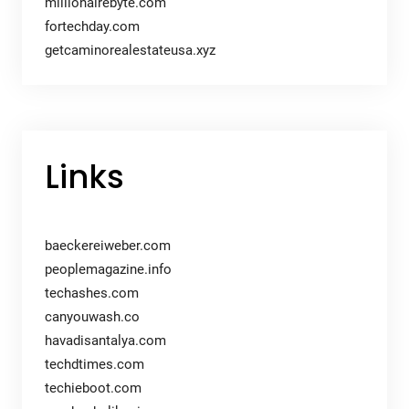
millionairebyte.com
fortechday.com
getcaminorealestateusa.xyz
Links
baeckereiweber.com
peoplemagazine.info
techashes.com
canyouwash.co
havadisantalya.com
techdtimes.com
techieboot.com