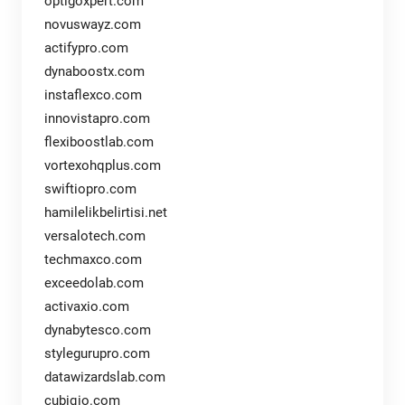
optigoxpert.com
novuswayz.com
actifypro.com
dynaboostx.com
instaflexco.com
innovistapro.com
flexiboostlab.com
vortexohqplus.com
swiftiopro.com
hamilelikbelirtisi.net
versalotech.com
techmaxco.com
exceedolab.com
activaxio.com
dynabytesco.com
stylegurupro.com
datawizardslab.com
cubiqio.com