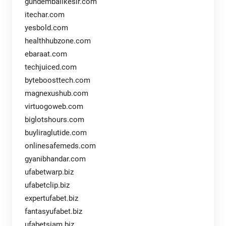
gundembalikesir.com
itechar.com
yesbold.com
healthhubzone.com
ebaraat.com
techjuiced.com
byteboosttech.com
magnexushub.com
virtuogoweb.com
biglotshours.com
buyliraglutide.com
onlinesafemeds.com
gyanibhandar.com
ufabetwarp.biz
ufabetclip.biz
expertufabet.biz
fantasyufabet.biz
ufabetsiam.biz