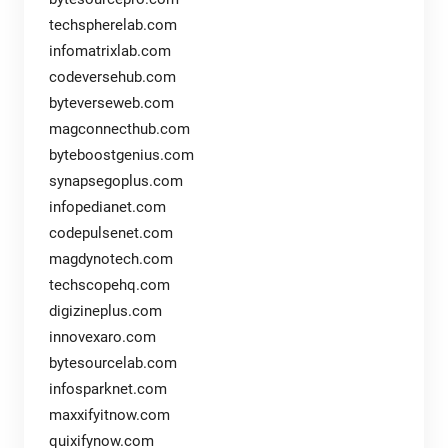
techspherelab.com
infomatrixlab.com
codeversehub.com
byteverseweb.com
magconnecthub.com
byteboostgenius.com
synapsegoplus.com
infopedianet.com
codepulsenet.com
magdynotech.com
techscopehq.com
digizineplus.com
innovexaro.com
bytesourcelab.com
infosparknet.com
maxxifyitnow.com
quixifynow.com