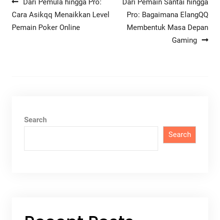
Post navigation
Dari Pemula hingga Pro:
Dari Pemain Santai hingga
Cara Asikqq Menaikkan Level
Pro: Bagaimana ElangQQ
Pemain Poker Online
Membentuk Masa Depan
Gaming
Search
Search