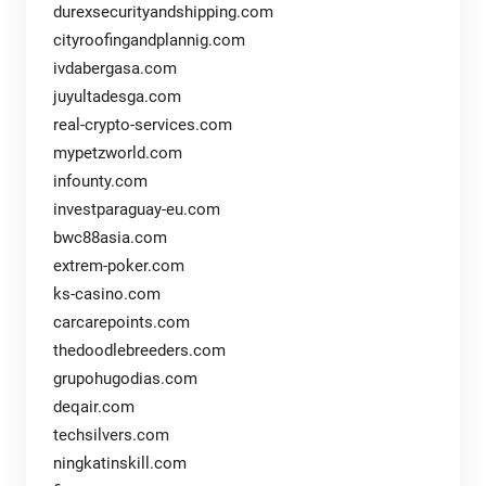
durexsecurityandshipping.com
cityroofingandplannig.com
ivdabergasa.com
juyultadesga.com
real-crypto-services.com
mypetzworld.com
infounty.com
investparaguay-eu.com
bwc88asia.com
extrem-poker.com
ks-casino.com
carcarepoints.com
thedoodlebreeders.com
grupohugodias.com
deqair.com
techsilvers.com
ningkatinskill.com