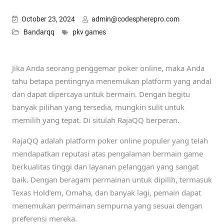
October 23, 2024
admin@codespherepro.com
Bandarqq
pkv games
Jika Anda seorang penggemar poker online, maka Anda
tahu betapa pentingnya menemukan platform yang andal
dan dapat dipercaya untuk bermain. Dengan begitu
banyak pilihan yang tersedia, mungkin sulit untuk
memilih yang tepat. Di situlah RajaQQ berperan.
RajaQQ adalah platform poker online populer yang telah
mendapatkan reputasi atas pengalaman bermain game
berkualitas tinggi dan layanan pelanggan yang sangat
baik. Dengan beragam permainan untuk dipilih, termasuk
Texas Hold’em, Omaha, dan banyak lagi, pemain dapat
menemukan permainan sempurna yang sesuai dengan
preferensi mereka.