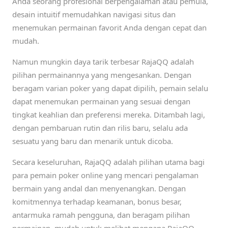
Anda seorang profesional berpengalaman atau pemula,
desain intuitif memudahkan navigasi situs dan
menemukan permainan favorit Anda dengan cepat dan
mudah.
Namun mungkin daya tarik terbesar RajaQQ adalah
pilihan permainannya yang mengesankan. Dengan
beragam varian poker yang dapat dipilih, pemain selalu
dapat menemukan permainan yang sesuai dengan
tingkat keahlian dan preferensi mereka. Ditambah lagi,
dengan pembaruan rutin dan rilis baru, selalu ada
sesuatu yang baru dan menarik untuk dicoba.
Secara keseluruhan, RajaQQ adalah pilihan utama bagi
para pemain poker online yang mencari pengalaman
bermain yang andal dan menyenangkan. Dengan
komitmennya terhadap keamanan, bonus besar,
antarmuka ramah pengguna, dan beragam pilihan
permainan, mudah untuk melihat mengapa RajaQQ