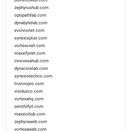
boostioweb.com
zephyrushub.com
optipathlab.com
dynabytelab.com
evolvionet.com
synexisplus.com
vortexonet.com
maxxifynet.com
innovexahub.com
dynacorelab.com
synexistechco.com
truvivopro.com
vividusco.com
vortexahq.com
zenithifyit.com
maxxiohub.com
zephyraweb.com
vortexaweb.com