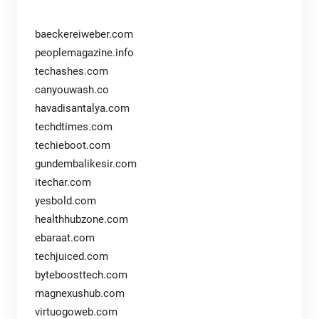
baeckereiweber.com
peoplemagazine.info
techashes.com
canyouwash.co
havadisantalya.com
techdtimes.com
techieboot.com
gundembalikesir.com
itechar.com
yesbold.com
healthhubzone.com
ebaraat.com
techjuiced.com
byteboosttech.com
magnexushub.com
virtuogoweb.com