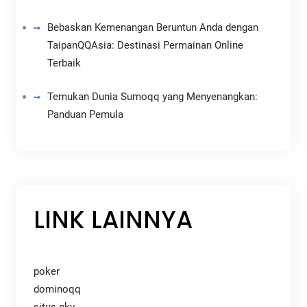
Bebaskan Kemenangan Beruntun Anda dengan
TaipanQQAsia: Destinasi Permainan Online
Terbaik
Temukan Dunia Sumoqq yang Menyenangkan:
Panduan Pemula
LINK LAINNYA
poker
dominoqq