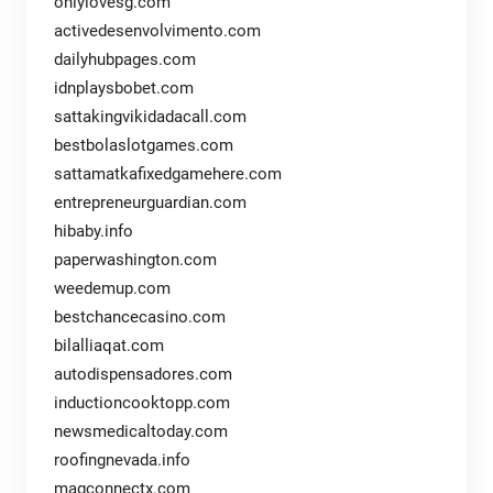
onlylovesg.com
activedesenvolvimento.com
dailyhubpages.com
idnplaysbobet.com
sattakingvikidadacall.com
bestbolaslotgames.com
sattamatkafixedgamehere.com
entrepreneurguardian.com
hibaby.info
paperwashington.com
weedemup.com
bestchancecasino.com
bilalliaqat.com
autodispensadores.com
inductioncooktopp.com
newsmedicaltoday.com
roofingnevada.info
magconnectx.com