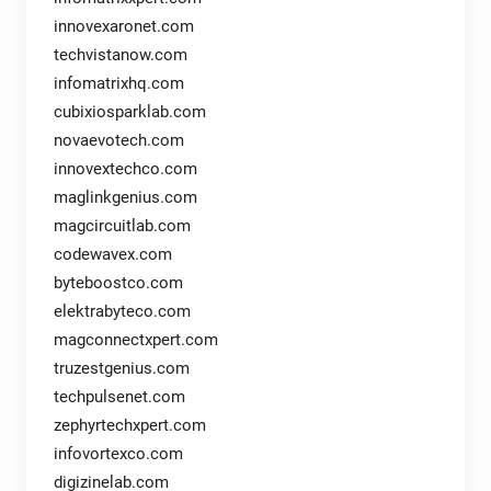
innovexaronet.com
techvistanow.com
infomatrixhq.com
cubixiosparklab.com
novaevotech.com
innovextechco.com
maglinkgenius.com
magcircuitlab.com
codewavex.com
byteboostco.com
elektrabyteco.com
magconnectxpert.com
truzestgenius.com
techpulsenet.com
zephyrtechxpert.com
infovortexco.com
digizinelab.com