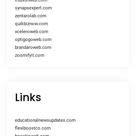
truzestweb.com
synapsexpert.com
zentarolab.com
quikbiznow.com
xceleroweb.com
optigogoweb.com
brandaroweb.com
zoomifyit.com
Links
educationalnewsupdates.com
flexiboostco.com