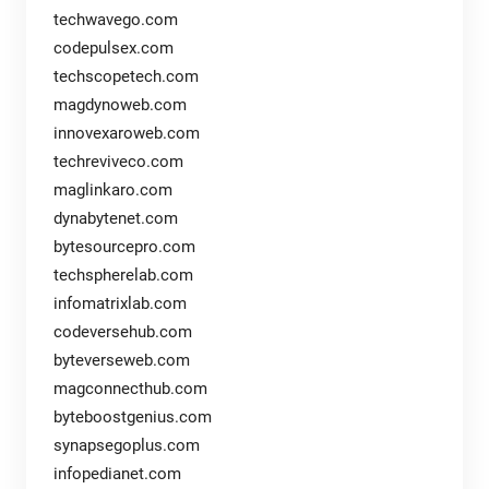
techwavego.com
codepulsex.com
techscopetech.com
magdynoweb.com
innovexaroweb.com
techreviveco.com
maglinkaro.com
dynabytenet.com
bytesourcepro.com
techspherelab.com
infomatrixlab.com
codeversehub.com
byteverseweb.com
magconnecthub.com
byteboostgenius.com
synapsegoplus.com
infopedianet.com