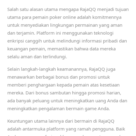
Salah satu alasan utama mengapa RajaQQ menjadi tujuan
utama para pemain poker online adalah komitmennya
untuk menyediakan lingkungan permainan yang aman
dan terjamin. Platform ini menggunakan teknologi
enkripsi canggih untuk melindungi informasi pribadi dan
keuangan pemain, memastikan bahwa data mereka
selalu aman dan terlindungi.
Selain langkah-langkah keamanannya, RajaQQ juga
menawarkan berbagai bonus dan promosi untuk
memberi penghargaan kepada pemain atas kesetiaan
mereka. Dari bonus sambutan hingga promosi harian,
ada banyak peluang untuk meningkatkan uang Anda dan
meningkatkan pengalaman bermain game Anda.
Keuntungan utama lainnya dari bermain di RajaQQ
adalah antarmuka platform yang ramah pengguna. Baik